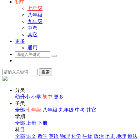
初中
七年级
八年级
九年级
中考
其它
更多
通用
搜索
分类
幼升小
小学
初中
更多
子类
全部
七年级
八年级
九年级
中考
其它
学期
全部
上册
下册
科目
全部
语文
数学
英语
物理
化学
生物
政治
历史
地理
道法