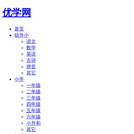
优学网
首页
幼升小
语文
数学
英语
古诗
拼音
其它
小学
一年级
二年级
三年级
四年级
五年级
六年级
小升初
其它