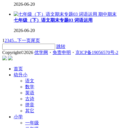
2026-06-20
期中期末
七年级（下）语文期末专题03 词语运用
2026-06-20
1
2
3
4
5
...
下一页
尾页
跳转
Copyright©
2026
优学网
・
免责申明
・
京ICP备19056570号-2
首页
幼升小
语文
数学
英语
古诗
拼音
其它
小学
一年级