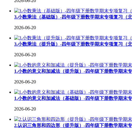
2026-06-20
3.小数乘法（基础版）-四年级下册数学期末专项复习（
2026-06-20
3.小数乘法（提升版）-四年级下册数学期末专项复习（
2026-06-20
1.小数的意义和加减法（提升版）-四年级下册数学期末
2026-06-20
1.小数的意义和加减法（基础版）-四年级下册数学期末
2026-06-20
2.认识三角形和四边形（提升版）-四年级下册数学期末