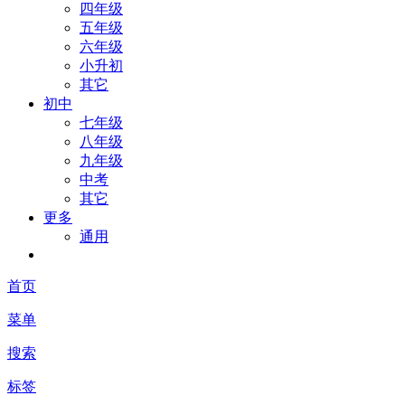
四年级
五年级
六年级
小升初
其它
初中
七年级
八年级
九年级
中考
其它
更多
通用
首页
菜单
搜索
标签