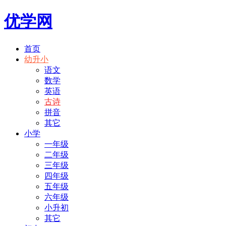
优学网
首页
幼升小
语文
数学
英语
古诗
拼音
其它
小学
一年级
二年级
三年级
四年级
五年级
六年级
小升初
其它