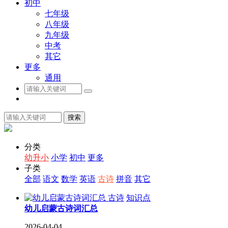
初中
七年级
八年级
九年级
中考
其它
更多
通用
搜索
分类
幼升小
小学
初中
更多
子类
全部
语文
数学
英语
古诗
拼音
其它
古诗
知识点
幼儿启蒙古诗词汇总
2026-04-04