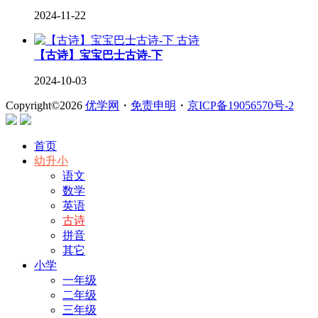
2024-11-22
古诗
【古诗】宝宝巴士古诗-下
2024-10-03
Copyright©
2026
优学网
・
免责申明
・
京ICP备19056570号-2
首页
幼升小
语文
数学
英语
古诗
拼音
其它
小学
一年级
二年级
三年级