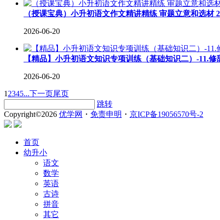
（授课宝典）小升初语文作文精讲精练 审题立意和选材 202
2026-06-20
【精品】小升初语文知识专项训练（基础知识二）-11.修
2026-06-20
1
2
3
4
5
...
下一页
尾页
跳转
Copyright©
2026
优学网
・
免责申明
・
京ICP备19056570号-2
首页
幼升小
语文
数学
英语
古诗
拼音
其它