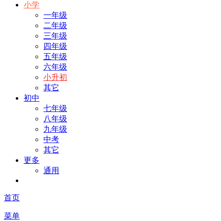
小学
一年级
二年级
三年级
四年级
五年级
六年级
小升初
其它
初中
七年级
八年级
九年级
中考
其它
更多
通用
首页
菜单