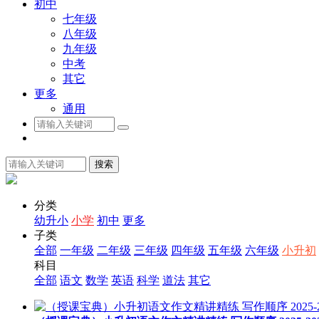
初中
七年级
八年级
九年级
中考
其它
更多
通用
搜索
分类
幼升小
小学
初中
更多
子类
全部
一年级
二年级
三年级
四年级
五年级
六年级
小升初
科目
全部
语文
数学
英语
科学
道法
其它