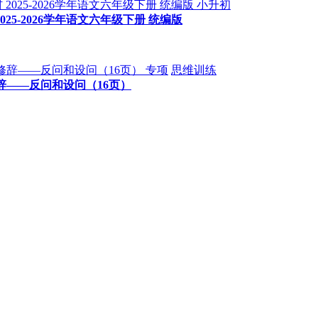
小升初
5-2026学年语文六年级下册 统编版
专项
思维训练
辞——反问和设问（16页）