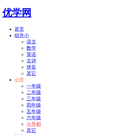
优学网
首页
幼升小
语文
数学
英语
古诗
拼音
其它
小学
一年级
二年级
三年级
四年级
五年级
六年级
小升初
其它