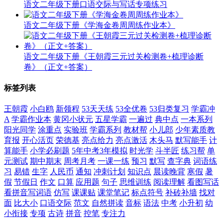
语文二年级下册口语交际与写话专项练习
语文二年级下册《学海金卷周周练作业本》
语文二年级下册《王朝霞三元过关检测卷+梳理诊断
卷》（正文+答案）
标签列表
王朝霞
小白鸥
新领程
53天天练
53全优卷
53归类复习
学霸冲
A
学霸作业本
黄冈小状元
五星学霸
一遍过
典中点
一本系列
阳光同学
涂重点
实验班
学霸系列
教材帮
小儿郎
少年素质教
育报
开心活页
荣德基
亮点给力
亮点激活
木头马
默写能手
计
算能手
小学必刷题
5年中考3年模拟
时光学
斗半匠
练习帮
单
元测试
期中期末
周考月考
一课一练
预习
默写
查字典
词语练
习
易错
生字
人民币
通知
冲刺计划
知识点
晨读晚背
寒假
暑
假
节假日
作文
口算
应用题
句子
思维训练
阅读理解
看图写话
看拼音写词语
仿写
课课贴
课堂笔记
标点符号
补砖补墙
找对
面
比大小
口语交际
范文
自然拼读
音标
语法
中考
小升初
幼
小衔接
专项
古诗
拼音
控笔
专注力