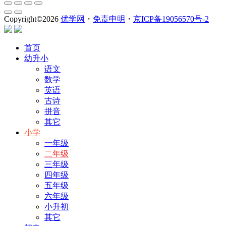
Copyright©
2026
优学网
・
免责申明
・
京ICP备19056570号-2
首页
幼升小
语文
数学
英语
古诗
拼音
其它
小学
一年级
二年级
三年级
四年级
五年级
六年级
小升初
其它