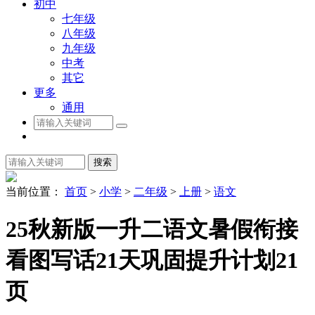
初中
七年级
八年级
九年级
中考
其它
更多
通用
搜索
当前位置：
首页
>
小学
>
二年级
>
上册
>
语文
25秋新版一升二语文暑假衔接
看图写话21天巩固提升计划21
页