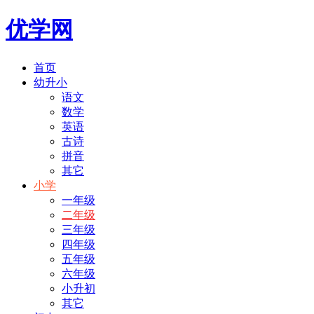
优学网
首页
幼升小
语文
数学
英语
古诗
拼音
其它
小学
一年级
二年级
三年级
四年级
五年级
六年级
小升初
其它