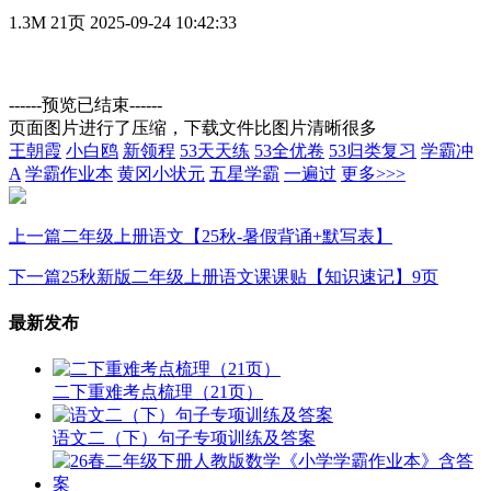
1.3M
21页
2025-09-24 10:42:33
------预览已结束------
页面图片进行了压缩，下载文件比图片清晰很多
王朝霞
小白鸥
新领程
53天天练
53全优卷
53归类复习
学霸冲
A
学霸作业本
黄冈小状元
五星学霸
一遍过
更多>>>
上一篇
二年级上册语文【25秋-暑假背诵+默写表】
下一篇
25秋新版二年级上册语文课课贴【知识速记】9页
最新发布
二下重难考点梳理（21页）
语文二（下）句子专项训练及答案