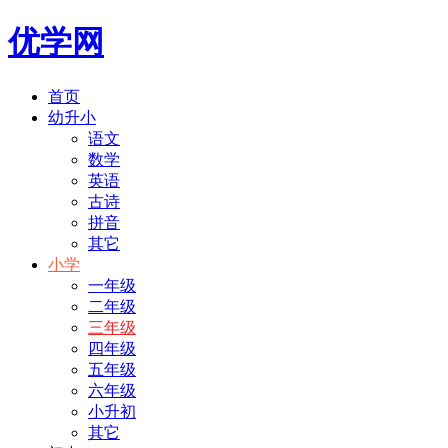
优学网
首页
幼升小
语文
数学
英语
古诗
拼音
其它
小学
一年级
二年级
三年级
四年级
五年级
六年级
小升初
其它