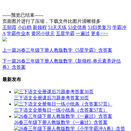
------预览已结束------
页面图片进行了压缩，下载文件比图片清晰很多
王朝霞
小白鸥
新领程
53天天练
53全优卷
53归类复习
学霸冲
A
学霸作业本
黄冈小状元
五星学霸
一遍过
更多>>>
上一篇
26春三年级下册人教版数学《5星学霸》含答案
下一篇
26春三年级下册人教版数学《新领程-单元素养评估
卷》含答案
最新发布
三下语文全册课后习题参考答案30页
三下语文全册每日一练小纸条（含答案57页）
26春三年级下册人教版数学《一遍过》含答案