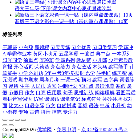
语文三年级(下册)课文内容中心思想晨读晚默
新版三下语文彩色一课一贴（课内重点课课贴）10页
标签列表
王朝霞
小白鸥
新领程
53天天练
53全优卷
53归类复习
学霸冲
A
学霸作业本
黄冈小状元
五星学霸
一遍过
典中点
一本系列
阳光同学
涂重点
实验班
学霸系列
教材帮
小儿郎
少年素质教
育报
开心活页
荣德基
亮点给力
亮点激活
木头马
默写能手
计
算能手
小学必刷题
5年中考3年模拟
时光学
斗半匠
练习帮
单
元测试
期中期末
周考月考
一课一练
预习
默写
查字典
词语练
习
易错
生字
人民币
通知
冲刺计划
知识点
晨读晚背
寒假
暑
假
节假日
作文
口算
应用题
句子
思维训练
阅读理解
看图写话
看拼音写词语
仿写
课课贴
课堂笔记
标点符号
补砖补墙
找对
面
比大小
口语交际
范文
自然拼读
音标
语法
中考
小升初
幼
小衔接
专项
古诗
拼音
控笔
专注力
Copyright©
2026
优学网
・
免责申明
・
京ICP备19056570号-2