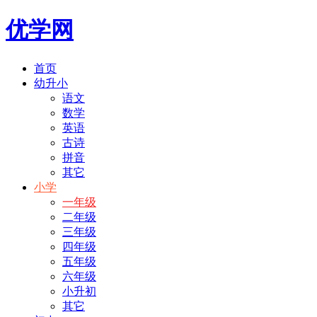
优学网
首页
幼升小
语文
数学
英语
古诗
拼音
其它
小学
一年级
二年级
三年级
四年级
五年级
六年级
小升初
其它