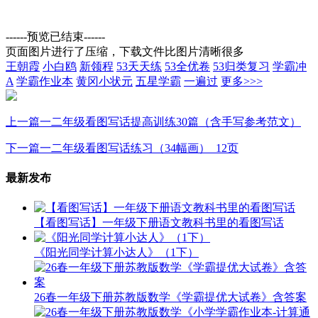
------预览已结束------
页面图片进行了压缩，下载文件比图片清晰很多
王朝霞
小白鸥
新领程
53天天练
53全优卷
53归类复习
学霸冲
A
学霸作业本
黄冈小状元
五星学霸
一遍过
更多>>>
上一篇
一二年级看图写话提高训练30篇（含手写参考范文）
下一篇
一二年级看图写话练习（34幅画）_12页
最新发布
【看图写话】一年级下册语文教科书里的看图写话
《阳光同学计算小达人》（1下）
26春一年级下册苏教版数学《学霸提优大试卷》含答案