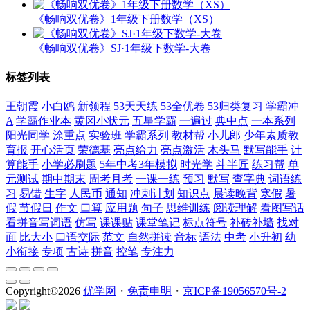
《畅响双优卷》1年级下册数学（XS）
《畅响双优卷》SJ·1年级下数学-大卷
标签列表
王朝霞
小白鸥
新领程
53天天练
53全优卷
53归类复习
学霸冲
A
学霸作业本
黄冈小状元
五星学霸
一遍过
典中点
一本系列
阳光同学
涂重点
实验班
学霸系列
教材帮
小儿郎
少年素质教
育报
开心活页
荣德基
亮点给力
亮点激活
木头马
默写能手
计
算能手
小学必刷题
5年中考3年模拟
时光学
斗半匠
练习帮
单
元测试
期中期末
周考月考
一课一练
预习
默写
查字典
词语练
习
易错
生字
人民币
通知
冲刺计划
知识点
晨读晚背
寒假
暑
假
节假日
作文
口算
应用题
句子
思维训练
阅读理解
看图写话
看拼音写词语
仿写
课课贴
课堂笔记
标点符号
补砖补墙
找对
面
比大小
口语交际
范文
自然拼读
音标
语法
中考
小升初
幼
小衔接
专项
古诗
拼音
控笔
专注力
Copyright©
2026
优学网
・
免责申明
・
京ICP备19056570号-2