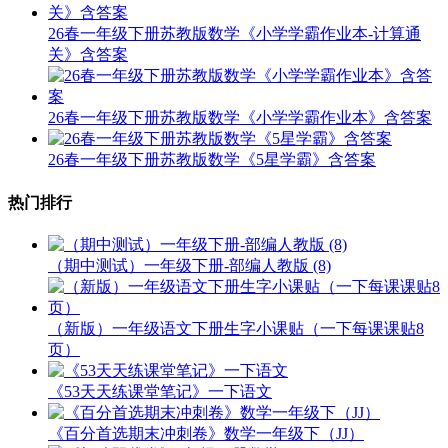
26春一年级下册苏教版数学《小学学霸作业本-计算通
关》含答案
26春一年级下册苏教版数学《小学学霸作业本》含答案
26春一年级下册苏教版数学《5星学霸》含答案
热门排行
（期中测试）一年级下册-部编人教版 (8)
（新版）一年级语文下册生字小课贴（一下每课课贴8
页）
《53天天练课堂笔记》一下语文
《百分首选期末冲刺卷》数学一年级下（JJ）