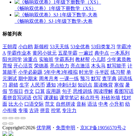
《畅响双优卷》1年级下册数学（XS）
《畅响双优卷》SJ·1年级下数学-大卷
标签列表
王朝霞
小白鸥
新领程
53天天练
53全优卷
53归类复习
学霸冲
A
学霸作业本
黄冈小状元
五星学霸
一遍过
典中点
一本系列
阳光同学
涂重点
实验班
学霸系列
教材帮
小儿郎
少年素质教
育报
开心活页
荣德基
亮点给力
亮点激活
木头马
默写能手
计
算能手
小学必刷题
5年中考3年模拟
时光学
斗半匠
练习帮
单
元测试
期中期末
周考月考
一课一练
预习
默写
查字典
词语练
习
易错
生字
人民币
通知
冲刺计划
知识点
晨读晚背
寒假
暑
假
节假日
作文
口算
应用题
句子
思维训练
阅读理解
看图写话
看拼音写词语
仿写
课课贴
课堂笔记
标点符号
补砖补墙
找对
面
比大小
口语交际
范文
自然拼读
音标
语法
中考
小升初
幼
小衔接
专项
古诗
拼音
控笔
专注力
Copyright©
2026
优学网
・
免责申明
・
京ICP备19056570号-2