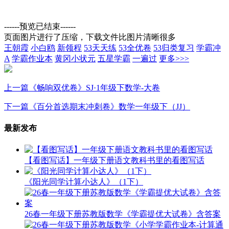
------预览已结束------
页面图片进行了压缩，下载文件比图片清晰很多
王朝霞
小白鸥
新领程
53天天练
53全优卷
53归类复习
学霸冲
A
学霸作业本
黄冈小状元
五星学霸
一遍过
更多>>>
上一篇
《畅响双优卷》SJ·1年级下数学-大卷
下一篇
《百分首选期末冲刺卷》数学一年级下（JJ）
最新发布
【看图写话】一年级下册语文教科书里的看图写话
《阳光同学计算小达人》（1下）
26春一年级下册苏教版数学《学霸提优大试卷》含答案