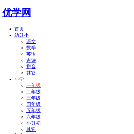
优学网
首页
幼升小
语文
数学
英语
古诗
拼音
其它
小学
一年级
二年级
三年级
四年级
五年级
六年级
小升初
其它