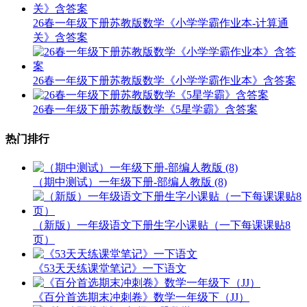
26春一年级下册苏教版数学《小学学霸作业本-计算通
关》含答案
26春一年级下册苏教版数学《小学学霸作业本》含答案
26春一年级下册苏教版数学《5星学霸》含答案
热门排行
（期中测试）一年级下册-部编人教版 (8)
（新版）一年级语文下册生字小课贴（一下每课课贴8
页）
《53天天练课堂笔记》一下语文
《百分首选期末冲刺卷》数学一年级下（JJ）