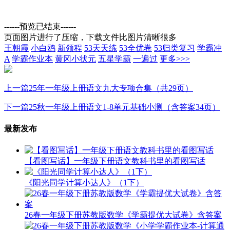
------预览已结束------
页面图片进行了压缩，下载文件比图片清晰很多
王朝霞
小白鸥
新领程
53天天练
53全优卷
53归类复习
学霸冲
A
学霸作业本
黄冈小状元
五星学霸
一遍过
更多>>>
上一篇
25年一年级上册语文九大专项合集（共29页）
下一篇
25秋一年级上册语文1-8单元基础小测（含答案34页）
最新发布
【看图写话】一年级下册语文教科书里的看图写话
《阳光同学计算小达人》（1下）
26春一年级下册苏教版数学《学霸提优大试卷》含答案