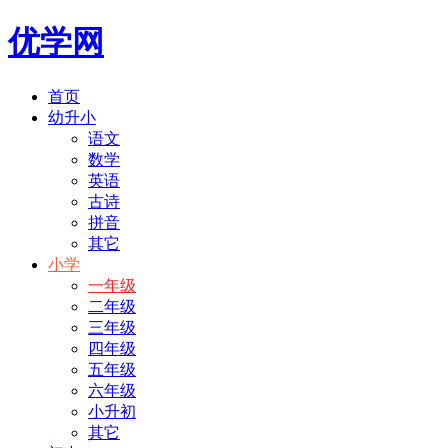
优学网
首页
幼升小
语文
数学
英语
古诗
拼音
其它
小学
一年级
二年级
三年级
四年级
五年级
六年级
小升初
其它