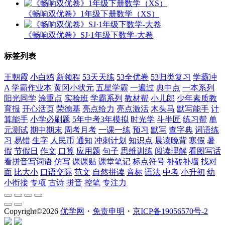
《畅响双优卷》1年级下册数学（XS）
《畅响双优卷》SJ·1年级下数学-大卷
标签列表
王朝霞
小白鸥
新领程
53天天练
53全优卷
53归类复习
学霸冲
A
学霸作业本
黄冈小状元
五星学霸
一遍过
典中点
一本系列
阳光同学
涂重点
实验班
学霸系列
教材帮
小儿郎
少年素质教
育报
开心活页
荣德基
亮点给力
亮点激活
木头马
默写能手
计
算能手
小学必刷题
5年中考3年模拟
时光学
斗半匠
练习帮
单
元测试
期中期末
周考月考
一课一练
预习
默写
查字典
词语练
习
易错
生字
人民币
通知
冲刺计划
知识点
晨读晚背
寒假
暑
假
节假日
作文
口算
应用题
句子
思维训练
阅读理解
看图写话
看拼音写词语
仿写
课课贴
课堂笔记
标点符号
补砖补墙
找对
面
比大小
口语交际
范文
自然拼读
音标
语法
中考
小升初
幼
小衔接
专项
古诗
拼音
控笔
专注力
Copyright©
2026
优学网
・
免责申明
・
京ICP备19056570号-2