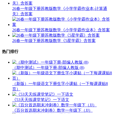
26春一年级下册苏教版数学《小学学霸作业本-计算通
关》含答案
26春一年级下册苏教版数学《小学学霸作业本》含答案
26春一年级下册苏教版数学《5星学霸》含答案
热门排行
（期中测试）一年级下册-部编人教版 (8)
（新版）一年级语文下册生字小课贴（一下每课课贴8
页）
《53天天练课堂笔记》一下语文
《百分首选期末冲刺卷》数学一年级下（JJ）